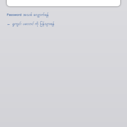
Password အသစ် လျှောက်ရန်
←
ရူကျင်း ပ​လောင်
ကို ပြန်သွားရန်