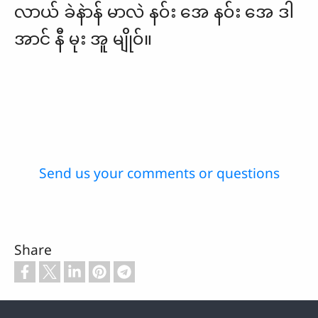
လာယ် ခဲနဲာန် မာလဲ နဝ်း ​အေ နဝ်း အေ ဒါ
အာင် နီ မုး အူ မျိုဝ်။
Send us your comments or questions
Share
Footer