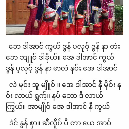
ဘေ ဒါအာင် ကွယ် ဒွန် ပလုဝ့် ဒွန် နာ တဲး
ဘေ ဘျူဝ် ဒါခိုယ်။ အေ ဒါအာင် ကွယ်
ဒွန် ပ့လုဝ့် ဒွန် နာ မာလဲ နဝ်း အေ ဒါအာင်
လဲ မုဝ်း အူ မျိူဝ် ။ အေ ဒါအာင် နီ မိုဝ်း န
ဝ်း လာယ် ရွက့်။ နပ် ဘော ဒီ လာယ်
ကြွယ်။ အာမျိုဝ် အေ ဒါအာင် နီ ကွယ်
ဒဲင် နွန် စှာ။ ဆီလိူပ် ပီ တာ ယေ အာဝ်