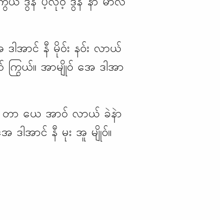
ွယ် ဒွန် ပ့လုဝ့် ဒွန် နာ မာလဲ
 ဒါအာင် နီ မိုဝ်း နဝ်း လာယ်
် ကြွယ်။ အာမျိုဝ် အေ ဒါအာ
် ပီ တာ ယေ အာဝ် လာယ် ခဲနဲာ
ေ ဒါအာင် နီ မုး အူ မျိုဝ်။