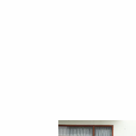
server thailand
slot terbaik
situs slot gacor