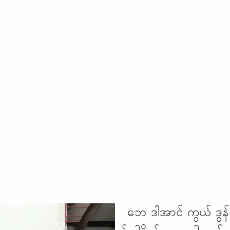
ဘေ ဒါအာင် ကွယ် ဒွန် 