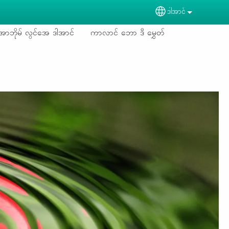
ဒါအာင်
Select your langu
အာဘိုမ် လွင်အေ ဒါအာင်
ကာလာင် ဘော ဒီ မွှေတ်