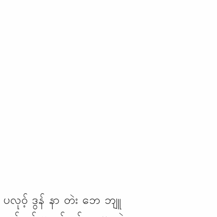
ပလုဝ့် ဒွန် နာ တဲး ဘေ ဘျူ