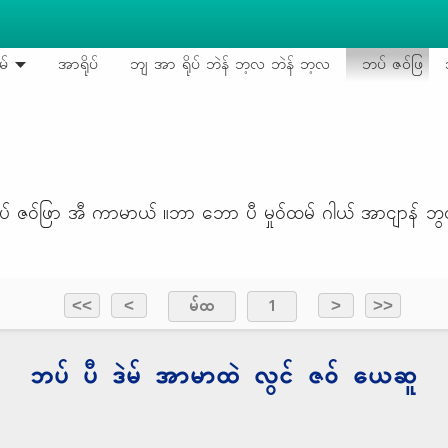
မ်
အာရိုပ်
ဘျ အာ ရိုပ် ဘဲန် ဘ့လ ဘဲန် ဘ့လ
ဘပ် ဇဝ်ဖြ
ဘပ် ဇဝ်ဖြာ အီ ကာမာယ် ။ဘာ ဘော ပီ မှုဝ်ထမ် ဂါယ် အာငျာန် ဘွ