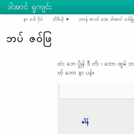
Skip to main content
ဒါအာင် ရူကျင်း
နာ ဒေါ ဂိုဝ်
ဘီဒီယို
ဘာန် ဇာတ် အေ ဒါအာင် ဒေါမွို
ဘပ် ဇဝ်ဖြ
တဲး ဘေ ပွိုန် ဒီ တိး ၊ ဘော ထူမ် 
တ့် ဘော နာ ပန်။