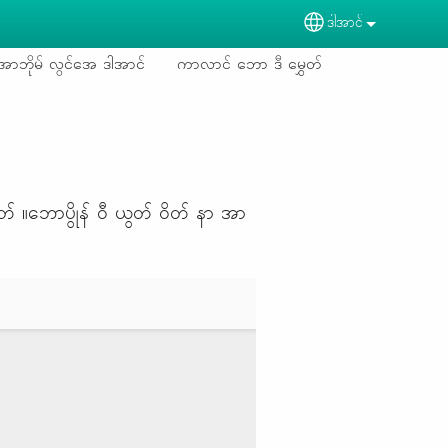
ဒါအာင်
Select your langu
အာဘိုမ် လွင်အေ ဒါအာင်
ကာလာင် ဘော ဒီ မွှေတ်
တ် ။ဘောပွိုန် ဝီ ယွတ် ဝိတ် နာ အာ