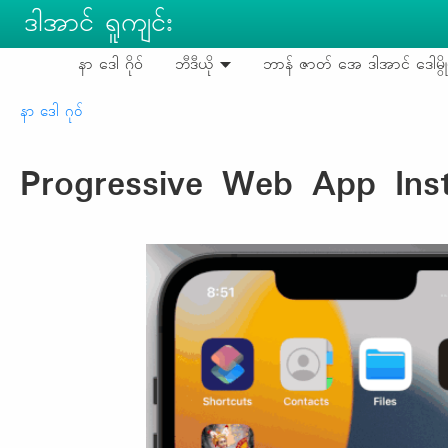
Skip to main content
ဒါအာင် ရူကျင်း
နာ ဒေါ ဂိုဝ်
ဘီဒီယို
ဘာန် ဇာတ် အေ ဒါအာင် ဒေါမွို
Breadcrumb
နာ ဒေါ ဂုဝ်
Progressive Web App Insta