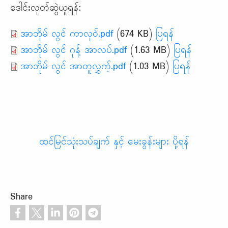
ဒေါင်းလုတ်ဆွဲယူရန်:
အာဘိုမ် လွင် ကာလုဝ်.pdf
(674 KB)
ပြရန်
အာဘိုမ် လွင် ဂုန့် အာလပ်.pdf
(1.63 MB)
ပြရန်
အာဘိုမ် လွင် အာတူလွှက့်.pdf
(1.03 MB)
ပြရန်
ထင်မြင်သုံးသပ်ချက် နှင့် မေးခွန်းများ ပို့ရန်
Share