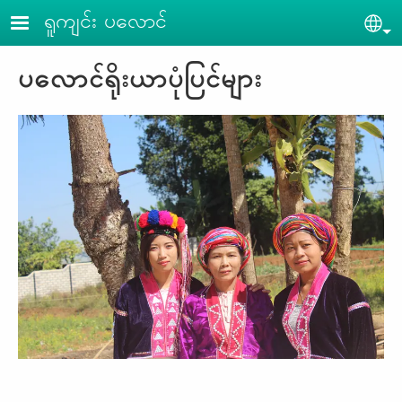
Skip to main content
ရူကျင်း ပ​လောင်
Sel
ပလောင်ရိုးယာပုံပြင်များ