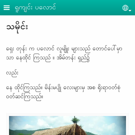
Skip to main content
ရူကျင်း ပ​လောင်
Sel
သမိုင်း
ရှေး တုန်း က ပလောင် လူမျိူး များသည် တောင်ပေါ်မှာ
သာ နေထိုင် ကြသည် ။ အိမ်တန်း ရှည်၌
လည်း
နေ ထိုင်ကြသည်။ မိန်းမပျို လေးများမှ အစ ရိုးရာဝတ်စုံ
ဝတ်ဆင်ကြသည်။